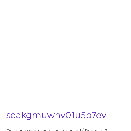
soakgmuwnv01u5b7ev
Dejar un comentario
/
Uncategorized
/ Por
editor3