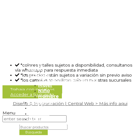
*colores y talles sujetos a disponibilidad, consultanos
Inicio
vía whatsapp para respuesta inmediata
Tienda
*los precios están sujetos a variación sin previo aviso
Ver todos los productos
*los cambios se realizan solo en nuestras sucursales
Mujer
Trabaja con nosotros
Niño
Acceder a tu cuenta
Hombre
Locales.
Diseño & Programación | Central Web > Más info aqui
Quienes somos
Carrito
Contacto