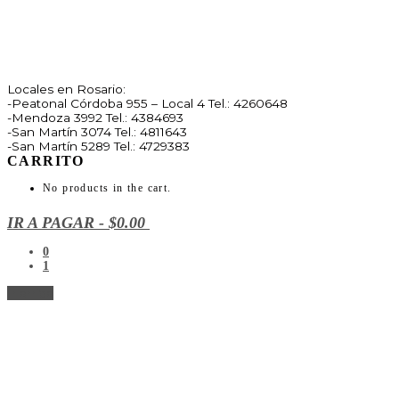
Locales en Rosario:
-Peatonal Córdoba 955 – Local 4 Tel.: 4260648
-Mendoza 3992 Tel.: 4384693
-San Martín 3074 Tel.: 4811643
-San Martín 5289 Tel.: 4729383
CARRITO
No products in the cart.
IR A PAGAR
-
$0.00
0
1
Ir arriba