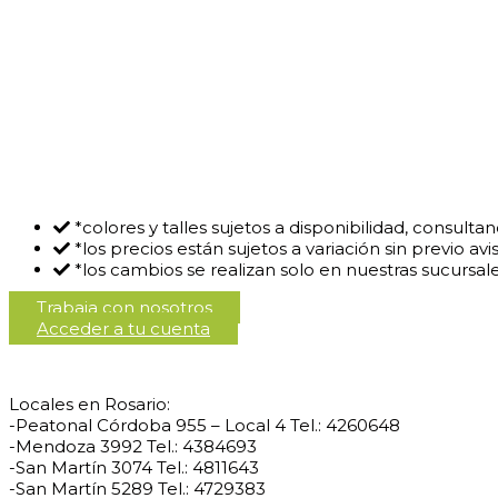
*colores y talles sujetos a disponibilidad, consul
*los precios están sujetos a variación sin previo avi
*los cambios se realizan solo en nuestras sucursal
Trabaja con nosotros
Acceder a tu cuenta
Locales en Rosario:
-Peatonal Córdoba 955 – Local 4 Tel.: 4260648
-Mendoza 3992 Tel.: 4384693
-San Martín 3074 Tel.: 4811643
-San Martín 5289 Tel.: 4729383